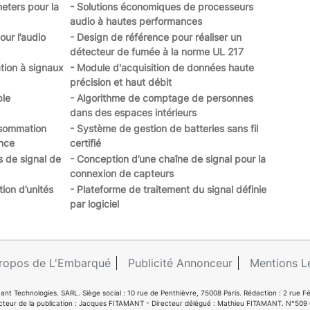
eters pour la
- Solutions économiques de processeurs
audio à hautes performances
our l’audio
- Design de référence pour réaliser un
détecteur de fumée à la norme UL 217
tion à signaux
- Module d'acquisition de données haute
précision et haut débit
ble
- Algorithme de comptage de personnes
dans des espaces intérieurs
nsommation
- Système de gestion de batteries sans fil
ance
certifié
s de signal de
- Conception d’une chaîne de signal pour la
connexion de capteurs
ion d’unités
- Plateforme de traitement du signal définie
par logiciel
ropos de L'Embarqué
Publicité Annonceur
Mentions L
ant Technologies. SARL. Siège social : 10 rue de Penthièvre, 75008 Paris. Rédaction : 2 ru
cteur de la publication : Jacques FITAMANT - Directeur délégué : Mathieu FITAMANT. N°509