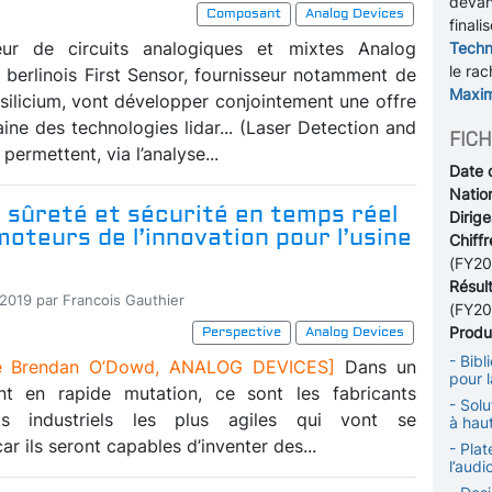
devan
Composant
Analog Devices
finali
ur de circuits analogiques et mixtes Analog
Techn
le rac
e berlinois First Sensor, fournisseur notamment de
Maxim
 silicium, vont développer conjointement une offre
ine des technologies lidar... (Laser Detection and
FICH
permettent, via l’analyse...
Date 
Nation
 sûreté et sécurité en temps réel
Dirige
moteurs de l’innovation pour l’usine
Chiffr
(FY20
Résul
-2019 par Francois Gauthier
(FY20
Produi
Perspective
Analog Devices
- Bib
e Brendan O’Dowd, ANALOG DEVICES]
Dans un
pour 
nt en rapide mutation, ce sont les fabricants
- Sol
ts industriels les plus agiles qui vont se
à hau
ar ils seront capables d’inventer des...
- Plat
l’aud