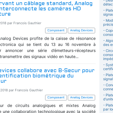
- Desi
rvant un câblage standard, Analog
détec
interconnecte les caméras HD
- Plat
ture
signa
- Mod
-2018 par Francois Gauthier
précis
- Copr
Composant
Analog Devices
conso
Analog Devices profite de la caisse de résonance
- Alg
ectronica qui se tient du 13 au 16 novembre à
des e
 annoncer une série d’émetteurs-récepteurs
- Circ
conso
transmettre des signaux vidéo en haute...
impé
- Syst
certif
evices collabore avec B-Secur pour
entification biométrique du
- Pla
signal
eur
- Con
conne
-2018 par Francois Gauthier
- Pla
Composant
Analog Devices
d’uni
eur de circuits analogiques et mixtes Analog
- Plat
par lo
e une collaboration technologique avec la société