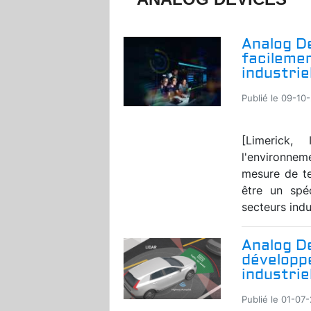
Analog De
facileme
industrie
Publié le 09-10
[Limerick,
l'environne
mesure de te
être un spé
secteurs indus
Analog D
développe
industrie
Publié le 01-07