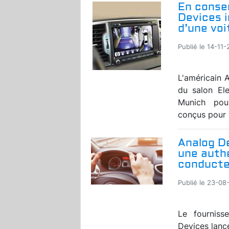
En conse
Devices 
d’une voi
Publié le 14-11
L'américain 
du salon El
Munich pour
conçus pour 
Analog D
une auth
conduct
Publié le 23-08
Le fourniss
Devices lanc