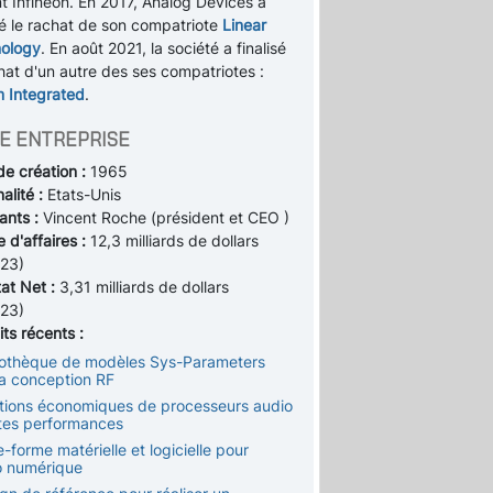
t Infineon. En 2017, Analog Devices a
sé le rachat de son compatriote
Linear
ology
. En août 2021, la société a finalisé
hat d'un autre des ses compatriotes :
 Integrated
.
E ENTREPRISE
de création :
1965
alité :
Etats-Unis
ants :
Vincent Roche (président et CEO )
e d'affaires :
12,3 milliards de dollars
23)
tat Net :
3,31 milliards de dollars
23)
ts récents :
liothèque de modèles Sys-Parameters
la conception RF
utions économiques de processeurs audio
tes performances
e-forme matérielle et logicielle pour
io numérique