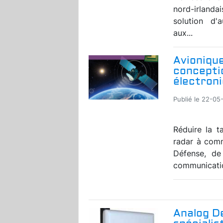
nord-irlanda
solution d'
aux...
Avionique
concepti
électron
Publié le 22-05
Réduire la t
radar à comm
Défense, de 
communication
Analog De