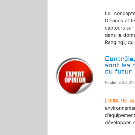
Le concepte
Devices et l
capteurs sur
dans le doma
Ranging), qui 
Contrôle,
sont les 
du futur
Publié le 22-01
[TRIBUNE d
environneme
d’équipemen
développer, c