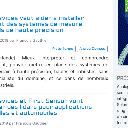
vices veut aider à installer
nt des systèmes de mesure
ls de haute précision
-2019 par Francois Gauthier
Plate-forme
Analog Devices
 Irlande] Mieux interpréter et comprendre
ment, pouvoir mettre en place des systèmes de
rrain à haute précision, fiables et robustes, sans
PRÉ
cialiste du domaine, et ce dans de nombreux
triels...
Analo
semico
intégr
evices et First Sensor vont
Selon
r des lidars pour applications
rang 
lles et automobiles
de cir
Instru
-2019 par Francois Gauthier