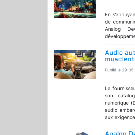
En s’appuyan
de communica
Analog Dev
développement
Audio aut
musclent
Publié le 29-05
Le fournisse
son catalo
numérique (D
audio embarq
aux exigences
Analog De