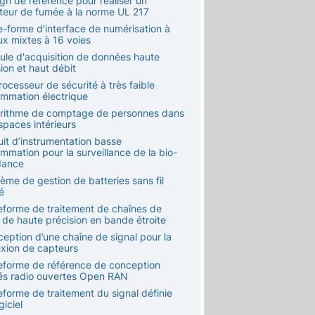
gn de référence pour réaliser un
teur de fumée à la norme UL 217
e-forme d'interface de numérisation à
ux mixtes à 16 voies
ule d'acquisition de données haute
ion et haut débit
ocesseur de sécurité à très faible
mmation électrique
orithme de comptage de personnes dans
spaces intérieurs
uit d’instrumentation basse
mmation pour la surveillance de la bio-
dance
ème de gestion de batteries sans fil
ié
teforme de traitement de chaînes de
 de haute précision en bande étroite
ception d’une chaîne de signal pour la
xion de capteurs
teforme de référence de conception
tés radio ouvertes Open RAN
eforme de traitement du signal définie
giciel