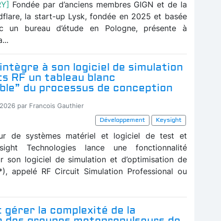
RY]
Fondée par d’anciens membres GIGN et de la
dflare, la start-up Lysk, fondée en 2025 et basée
c un bureau d’étude en Pologne, présente à
...
intègre à son logiciel de simulation
ts RF un tableau blanc
ble” du processus de conception
-2026 par Francois Gauthier
Développement
Keysight
ur de systèmes matériel et logiciel de test et
ight Technologies lance une fonctionnalité
ur son logiciel de simulation et d’optimisation de
(*), appelé RF Circuit Simulation Professional ou
gérer la complexité de la
on des groupes motopropulseurs de