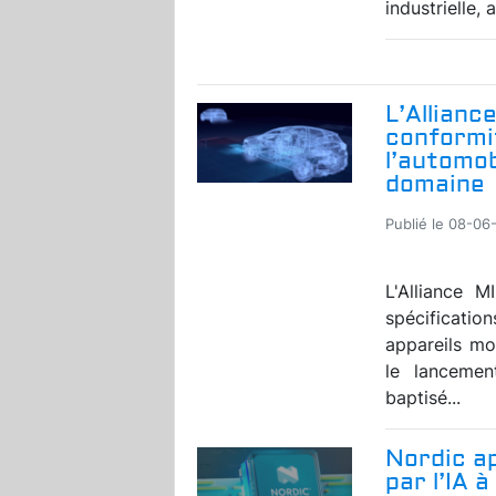
industrielle, 
L’Allianc
conformi
l’automo
domaine
Publié le 08-06
L'Alliance M
spécificatio
appareils mo
le lanceme
baptisé...
Nordic a
par l’IA 