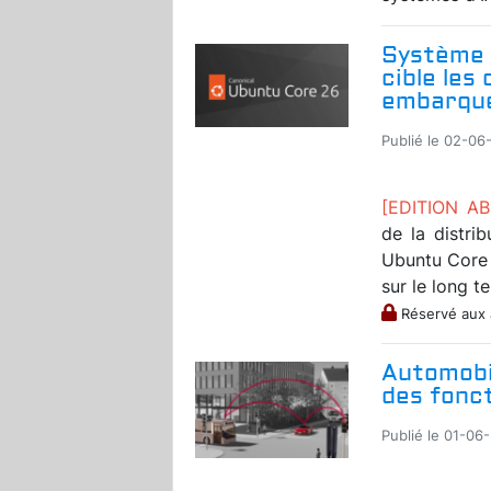
Système 
cible les
embarqué
Publié le 02-06
[EDITION A
de la distri
Ubuntu Core 
sur le long t
Réservé aux
Automobil
des fonc
Publié le 01-06