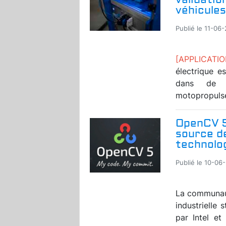
véhicules
Publié le 11-06
[APPLICATI
électrique e
dans de n
motopropulseu
OpenCV 5,
source de
technolog
Publié le 10-06
La communau
industrielle
par Intel et