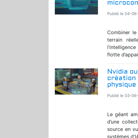
microcon
Publié le 04-06
Combiner le
terrain rée
l’intelligenc
flotte d’appar
Nvidia ou
création 
physique
Publié le 03-06
Le géant amé
d’une collec
source en vu
systèmes d'IA