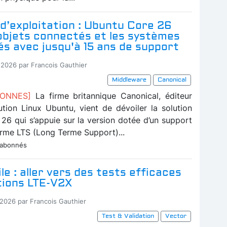
d’exploitation : Ubuntu Core 26
 objets connectés et les systèmes
s avec jusqu'à 15 ans de support
-2026 par Francois Gauthier
Middleware
Canonical
BONNES]
La firme britannique Canonical, éditeur
bution Linux Ubuntu, vient de dévoiler la solution
26 qui s’appuie sur la version dotée d’un support
erme LTS (Long Terme Support)...
 abonnés
e : aller vers des tests efficaces
tions LTE-V2X
-2026 par Francois Gauthier
Test & Validation
Vector