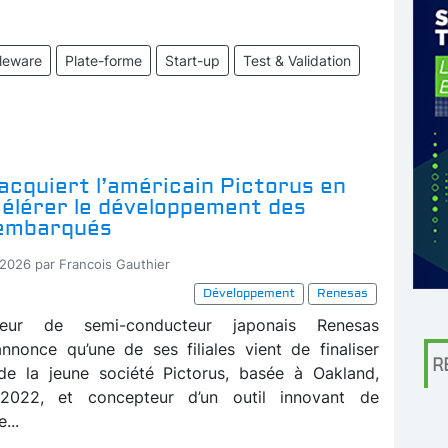
leware
Plate-forme
Start-up
Test & Validation
acquiert l’américain Pictorus en
célérer le développement des
s embarqués
-2026 par Francois Gauthier
Développement
Renesas
seur de semi-conducteur japonais Renesas
annonce qu’une de ses filiales vient de finaliser
R
n de la jeune société Pictorus, basée à Oakland,
2022, et concepteur d’un outil innovant de
...