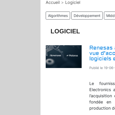
Accueil
>
Logiciel
Algorithmes
Développement
Midd
LOGICIEL
Renesas 
vue d'ac
logiciel
Publié le 19-06
Le fournis
Electronics 
l’acquisitio
fondée en 
production de