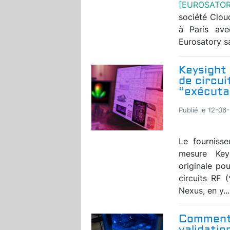
[EUROSATO
société Clou
à Paris ave
Eurosatory sa
Keysight 
de circui
“exécuta
Publié le 12-06
Le fournisse
mesure Keys
originale po
circuits RF 
Nexus, en y...
Comment 
validati