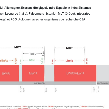
AIM (Allemagne), Exosens (Belgique), Indra Espacio
et
Indra
Sistemas
ne),
Leonardo
(Italie),
Falconners
(Estonie),
MLT
(Grèce),
Integrated
ège) et
PCO
(Pologne), avec les organismes de recherche
CEA