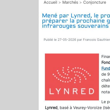
Accueil
>
Marchés
>
Conjoncture
Mené par Lynred, le pro
préparer la prochaine 
infrarouges souverains
Publié le 27-05-2026 par Francois Gauthie
Fina
Fond
Fund
de 9
chaî
déte
nota
Le p
Lynred
, basé à Veurey-Voroize (Isè