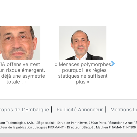
’IA offensive n’est
« Menaces polymorphes
« La c
Next
 un risque émergent.
: pourquoi les règles
t déjà une asymétrie
statiques ne suffisent
fond
totale ! »
plus »
mond
ropos de L'Embarqué
Publicité Annonceur
Mentions L
ant Technologies. SARL. Siège social : 10 rue de Penthièvre, 75008 Paris. Rédaction : 2 ru
cteur de la publication : Jacques FITAMANT - Directeur délégué : Mathieu FITAMANT. N°509