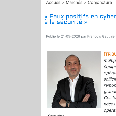
Accueil
>
Marchés
>
Conjoncture
« Faux positifs en cybe
à la sécurité »
Publié le 21-05-2026 par Francois Gauthier
[TRIB
multip
équipe
opérat
sollic
remont
grande
Ces fa
nécess
opérat