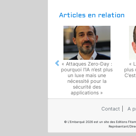
Articles en relation
« Attaques Zero‑Day :
« L
Previous
pourquoi l’IA n’est plus
plus
un luxe mais une
C’es
nécessité pour la
sécurité des
applications »
Contact
A p
© L'Embarqué 2026 est un site des Editions Fitam
Représentant/Dire