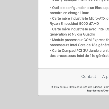
- Outil de configuration d’un Bios ca
prendre en charge Linux
- Carte mère industrielle Micro-ATX d
Ryzen Embedded 5000 d’AMD
- Carte mère industrielle avec Intel C
génération et Nvidia Quadro
- Module processeur COM Express fo
processeurs Intel Core de 13e généra
- Carte CompactPCI 3U durcie archit
des processeurs Intel de 11e générat
Contact
A p
© L'Embarqué 2026 est un site des Editions Fitam
Représentant/Dire