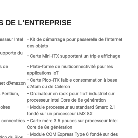
S DE L'ENTREPRISE
sseur Intel
- Kit de démarrage pour passerelle de l’Internet
des objets
 supporte du
- Carte Mini-ITX supportant un triple affichage
s de
- Plate-forme de multiconnectivité pour les
applications IoT
- Carte Pico-ITX faible consommation à base
rnet d’Amazon
d'Atom ou de Celeron
s Pentium,
- Ordinateur en rack pour l’IoT industriel sur
processeur Intel Core de 8e génération
oires
- Module processeur au standard Smarc 2.1
fondé sur un processeur i.MX 8X
s connectées
- Carte mère 3,5 pouces sur processeur Intel
Core de 8e génération
- Module COM Express Type 6 fondé sur des
tion du Bios