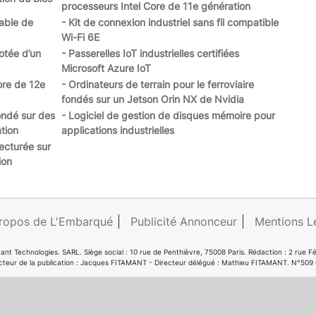
processeurs Intel Core de 11e génération
pable de
- Kit de connexion industriel sans fil compatible
Wi-Fi 6E
otée d’un
- Passerelles IoT industrielles certifiées
Microsoft Azure IoT
ore de 12e
- Ordinateurs de terrain pour le ferroviaire
fondés sur un Jetson Orin NX de Nvidia
ndé sur des
- Logiciel de gestion de disques mémoire pour
tion
applications industrielles
ecturée sur
ion
ropos de L'Embarqué
Publicité Annonceur
Mentions L
ant Technologies. SARL. Siège social : 10 rue de Penthièvre, 75008 Paris. Rédaction : 2 ru
cteur de la publication : Jacques FITAMANT - Directeur délégué : Mathieu FITAMANT. N°509