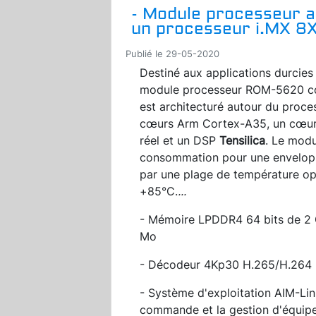
- Module processeur a
un processeur i.MX 8
Publié le 29-05-2020
Destiné aux applications durcies 
module processeur ROM-5620 con
est architecturé autour du proc
cœurs Arm Cortex-A35, un cœur
réel et un DSP
Tensilica
. Le modu
consommation pour une envelopp
par une plage de température op
+85°C.
...
- Mémoire LPDDR4 64 bits de 2 
Mo
- Décodeur 4Kp30 H.265/H.264 
- Système d'exploitation AIM-Lin
commande et la gestion d'équip