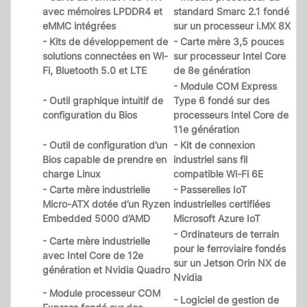
avec mémoires LPDDR4 et
standard Smarc 2.1 fondé
eMMC intégrées
sur un processeur i.MX 8X
- Kits de développement de
- Carte mère 3,5 pouces
solutions connectées en Wi-
sur processeur Intel Core
Fi, Bluetooth 5.0 et LTE
de 8e génération
- Module COM Express
- Outil graphique intuitif de
Type 6 fondé sur des
configuration du Bios
processeurs Intel Core de
11e génération
- Outil de configuration d’un
- Kit de connexion
Bios capable de prendre en
industriel sans fil
charge Linux
compatible Wi-Fi 6E
- Carte mère industrielle
- Passerelles IoT
Micro-ATX dotée d’un Ryzen
industrielles certifiées
Embedded 5000 d’AMD
Microsoft Azure IoT
- Ordinateurs de terrain
- Carte mère industrielle
pour le ferroviaire fondés
avec Intel Core de 12e
sur un Jetson Orin NX de
génération et Nvidia Quadro
Nvidia
- Module processeur COM
- Logiciel de gestion de