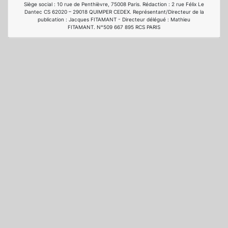
Siège social : 10 rue de Penthièvre, 75008 Paris. Rédaction : 2 rue Félix Le
Dantec CS 62020 – 29018 QUIMPER CEDEX. Représentant/Directeur de la
publication : Jacques FITAMANT - Directeur délégué : Mathieu
FITAMANT. N°509 667 895 RCS PARIS