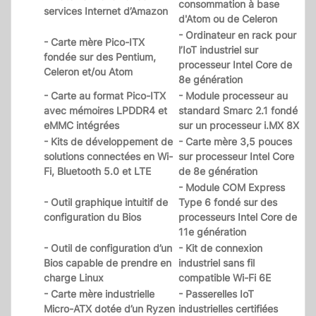
consommation à base
services Internet d’Amazon
d'Atom ou de Celeron
- Ordinateur en rack pour
- Carte mère Pico-ITX
l’IoT industriel sur
fondée sur des Pentium,
processeur Intel Core de
Celeron et/ou Atom
8e génération
- Carte au format Pico-ITX
- Module processeur au
avec mémoires LPDDR4 et
standard Smarc 2.1 fondé
eMMC intégrées
sur un processeur i.MX 8X
- Kits de développement de
- Carte mère 3,5 pouces
solutions connectées en Wi-
sur processeur Intel Core
Fi, Bluetooth 5.0 et LTE
de 8e génération
- Module COM Express
- Outil graphique intuitif de
Type 6 fondé sur des
configuration du Bios
processeurs Intel Core de
11e génération
- Outil de configuration d’un
- Kit de connexion
Bios capable de prendre en
industriel sans fil
charge Linux
compatible Wi-Fi 6E
- Carte mère industrielle
- Passerelles IoT
Micro-ATX dotée d’un Ryzen
industrielles certifiées