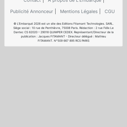
Contact
A propos de L'Embarqué
Publicité Annonceur
Mentions Légales
CGU
© L'Embarqué 2026 est un site des Editions Fitamant Technologies. SARL.
Siège social : 10 rue de Penthièvre, 75008 Paris. Rédaction : 2 rue Félix Le
Dantec CS 62020 – 29018 QUIMPER CEDEX. Représentant/Directeur de la
publication : Jacques FITAMANT - Directeur délégué : Mathieu
FITAMANT. N°509 667 895 RCS PARIS