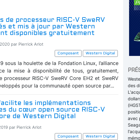
s de processeur RISC-V SweRV
és et mis à jour par Western
ont disponibles gratuitement
2020 par Pierrick Arlot
Composant
Western Digital
 sous la houlette de la Fondation Linux, l’alliance
PRÉ
e la mise à disponibilité de tous, gratuitement,
e processeur RISC-V SweRV Core EH2 et SweRV
Weste
eloppés pour la communauté open source par...
des d
L'acqu
dollar
acilite les implémentations
(HGST
les du cœur open source RISC-V
posit
re de Western Digital
avec 
Seagat
2019 par Pierrick Arlot
l'acqu
Composant
Western Digital
mémoi