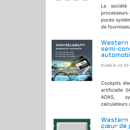
La société
processeurs
puces-systèm
de fournisseu
Western D
semi-con
automobi
Publié le 23-05-
Cockpits éle
artificielle
ADAS, syst
calculateurs
Western 
cœur de 