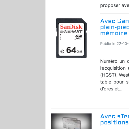
proposer ave
Avec San
plain-pie
mémoire 
Publié le 22-10-
Numéro un d
l’acquisitio
(HGST), Weste
table pour s
d’ores et...
Avec sTe
positions