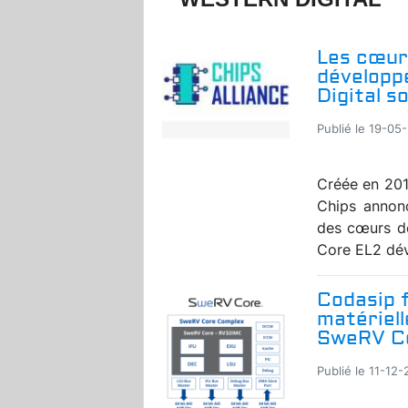
Les cœur
développ
Digital s
Publié le 19-05-
Créée en 2019
Chips annonc
des cœurs d
Core EL2 dév
Codasip f
matériel
SweRV Co
Publié le 11-12-