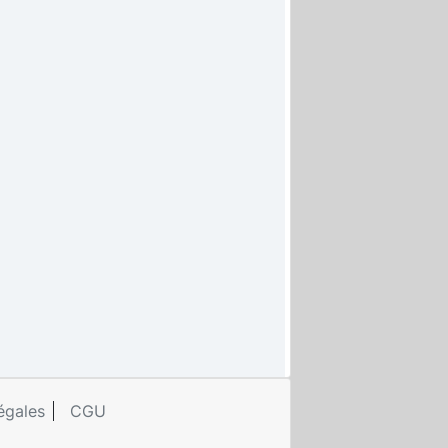
égales
CGU