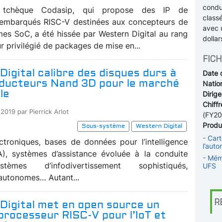
condu
 tchèque Codasip, qui propose des IP de
class
 embarqués RISC-V destinées aux concepteurs de
avec u
es SoC, a été hissée par Western Digital au rang
dollar
r privilégié de packages de mise en...
FICH
igital calibre des disques durs à
Date 
ducteurs Nand 3D pour le marché
Nation
le
Dirige
Chiffr
2019 par Pierrick Arlot
(FY20
Produi
Sous-système
Western Digital
- Cart
ctroniques, bases de données pour l’intelligence
l’auto
 (IA), systèmes d’assistance évoluée à la conduite
- Mém
èmes d’infodivertissement sophistiqués,
UFS
 autonomes… Autant...
R
Digital met en open source un
processeur RISC-V pour l’IoT et