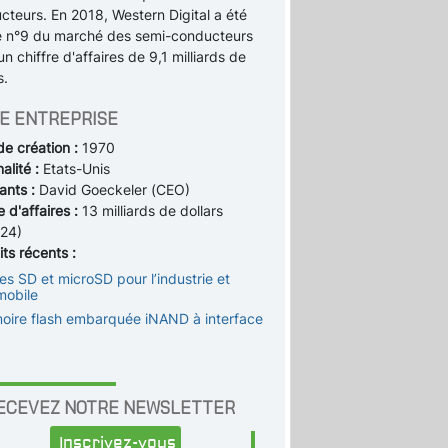
cteurs. En 2018, Western Digital a été
é n°9 du marché des semi-conducteurs
n chiffre d'affaires de 9,1 milliards de
s.
E ENTREPRISE
de création :
1970
alité :
Etats-Unis
ants :
David Goeckeler (CEO)
e d'affaires :
13 milliards de dollars
24)
ts récents :
es SD et microSD pour l’industrie et
mobile
oire flash embarquée iNAND à interface
ECEVEZ NOTRE NEWSLETTER
Inscrivez-vous