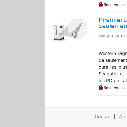
Réservé aux
Premiers
seulemen
Publié le 24-04-
Western Digi
de seulement
durs les plu
Seagate) et 
les PC portab
Réservé aux
Contact
A p