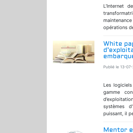
L’Internet d
transformatr
maintenance 
opérations dé
White pa
d’exploit
embarqu
Publié le 13-07
Les logiciel
gamme cons
d’exploitat
systèmes d'
puissant, il p
Mentor en