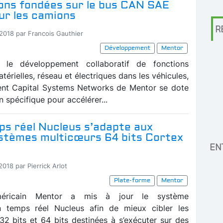
ons fondées sur le bus CAN SAE
ur les camions
R
-2018 par Francois Gauthier
Développement
Mentor
le développement collaboratif de fonctions
atérielles, réseau et électriques dans les véhicules,
ent Capital Systems Networks de Mentor se dote
n spécifique pour accélérer...
ps réel Nucleus s’adapte aux
stèmes multicœurs 64 bits Cortex
EN
2018 par Pierrick Arlot
Plate-forme
Mentor
américain Mentor a mis à jour le système
on temps réel Nucleus afin de mieux cibler les
 32 bits et 64 bits destinées à s’exécuter sur des