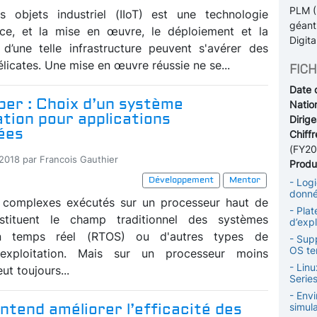
PLM (
es objets industriel (IIoT) est une technologie
géant
ice, et la mise en œuvre, le déploiement et la
Digita
d’une telle infrastructure peuvent s'avérer des
licates. Une mise en œuvre réussie ne se...
FICH
Date 
per : Choix d’un système
Nation
ation pour applications
Dirige
ées
Chiffr
(FY20
-2018 par Francois Gauthier
Produi
Développement
Mentor
- Logi
donné
s complexes exécutés sur un processeur haut de
- Plat
tituent le champ traditionnel des systèmes
d’expl
ion temps réel (RTOS) ou d'autres types de
- Sup
OS te
exploitation. Mais sur un processeur moins
- Lin
eut toujours...
Serie
- Envi
tend améliorer l’efficacité des
simula