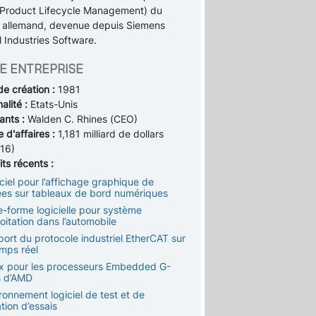
Product Lifecycle Management) du
 allemand, devenue depuis Siemens
l Industries Software.
E ENTREPRISE
de création :
1981
alité :
Etats-Unis
ants :
Walden C. Rhines (CEO)
e d'affaires :
1,181 milliard de dollars
16)
ts récents :
ciel pour l’affichage graphique de
es sur tableaux de bord numériques
e-forme logicielle pour système
oitation dans l’automobile
port du protocole industriel EtherCAT sur
mps réel
ux pour les processeurs Embedded G-
s d’AMD
ronnement logiciel de test et de
tion d’essais