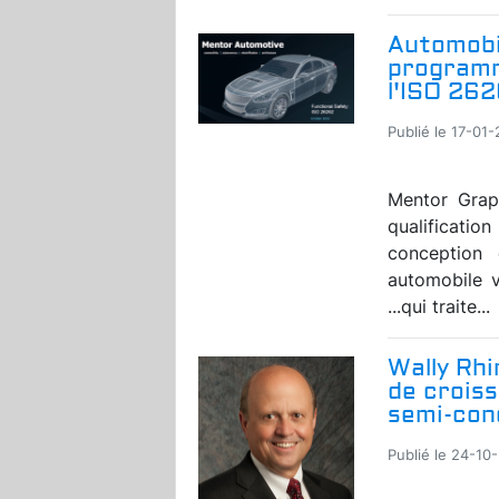
Automobi
programme
l'ISO 26
Publié le 17-01
Mentor Grap
qualificati
conception 
automobile 
...qui traite...
Wally Rhi
de crois
semi-con
Publié le 24-10