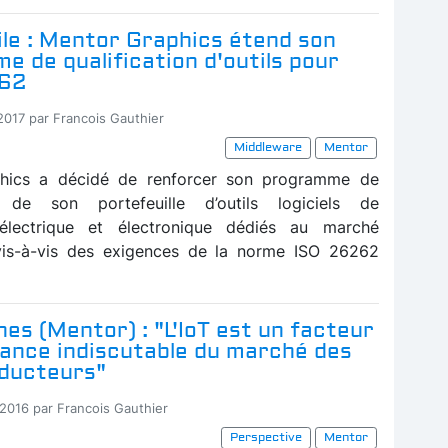
le : Mentor Graphics étend son
 de qualification d'outils pour
262
-2017 par Francois Gauthier
Middleware
Mentor
hics a décidé de renforcer son programme de
on de son portefeuille d’outils logiciels de
électrique et électronique dédiés au marché
vis-à-vis des exigences de la norme ISO 26262
nes (Mentor) : "L'IoT est un facteur
sance indiscutable du marché des
ducteurs"
-2016 par Francois Gauthier
Perspective
Mentor