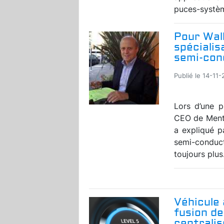
puces-systèm
Pour Wall
spécialis
semi-con
Publié le 14-11-
Lors d’une p
CEO de Mento
a expliqué 
semi-conduc
toujours plus.
Véhicule 
fusion d
centrali