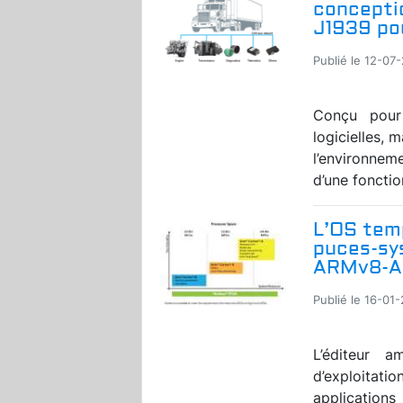
concepti
J1939 po
Publié le 12-07
Conçu pour 
logicielles, m
l’environnem
d’une fonctio
L’OS tem
puces-sy
ARMv8-A
Publié le 16-01-
L’éditeur 
d’exploitati
applications