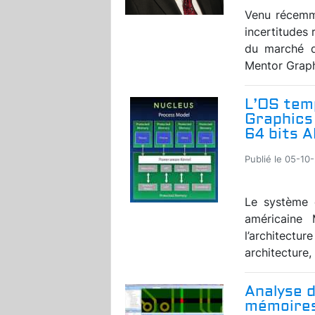
Venu récemme
incertitudes 
du marché d
Mentor Graphi
L’OS tem
Graphics 
64 bits 
Publié le 05-10-
Le système d
américaine 
l’architec
architecture, 
Analyse d
mémoires