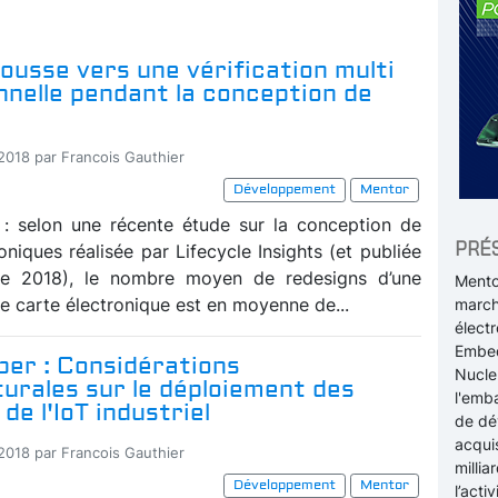
usse vers une vérification multi
nnelle pendant la conception de
-2018 par Francois Gauthier
Développement
Mentor
t : selon une récente étude sur la conception de
PRÉ
oniques réalisée par Lifecycle Insights (et publiée
e 2018), le nombre moyen de redesigns d’une
Mento
e carte électronique est en moyenne de...
march
élect
Embed
per : Considérations
Nucleu
urales sur le déploiement des
l'emb
de l'IoT industriel
de dé
acqui
-2018 par Francois Gauthier
millia
Développement
Mentor
l’acti