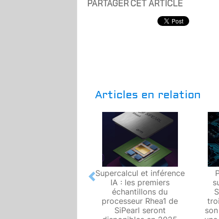
PARTAGER CET ARTICLE
Articles en relation
Supercalcul et inférence
Previous
IA : les premiers
s
échantillons du
S
processeur Rhea1 de
tro
SiPearl seront
son