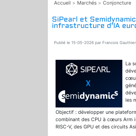
Accueil
>
Marchés
>
Conjoncture
SiPearl et Semidynamics
infrastructure d’IA eu
Publié le 15-05-2026 par Francois Gauthier
La s
déve
cœur
géné
déve
les 
Objectif : développer une plateforme
combinant des CPU à cœurs Arm is
RISC-V, des GPU et des circuits As