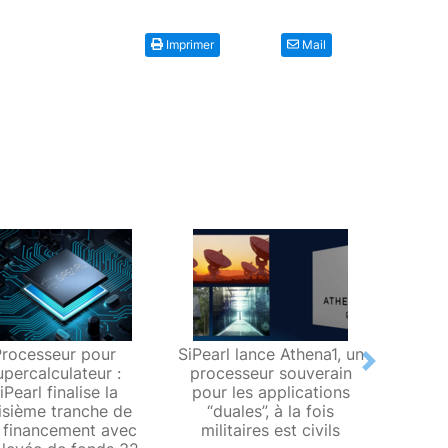
Imprimer
Mail
Processeur pour
SiPearl lance Athena1, un
C
Next
upercalculateur :
processeur souverain
perfor
iPearl finalise la
pour les applications
lève 9
isième tranche de
“duales”, à la fois
son 
 financement avec
militaires est civils
bass