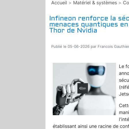
Accueil
>
Matériel & systèmes
>
Co
Infineon renforce la séc
menaces quantiques en 
Thor de Nvidia
Publié le 05-06-2026 par Francois Gauthie
Le f
anno
sécu
(réf
Jets
Cett
mani
l'in
établissant ainsi une racine de conf