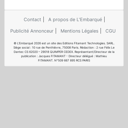
Contact
A propos de L'Embarqué
Publicité Annonceur
Mentions Légales
CGU
© L'Embarqué 2026 est un site des Editions Fitamant Technologies. SARL.
Siège social : 10 rue de Penthièvre, 75008 Paris. Rédaction : 2 rue Félix Le
Dantec CS 62020 – 29018 QUIMPER CEDEX. Représentant/Directeur de la
publication : Jacques FITAMANT - Directeur délégué : Mathieu
FITAMANT. N°509 667 895 RCS PARIS