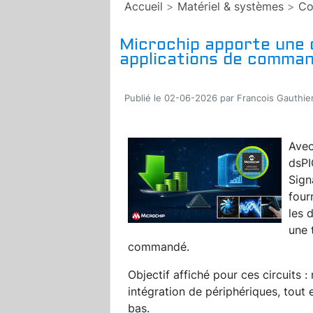
Accueil
>
Matériel & systèmes
>
Co
Microchip apporte une 
applications de comman
Publié le 02-06-2026 par Francois Gauthie
Avec
dsPI
Sign
four
les 
une 
commandé.
Objectif affiché pour ces circuits 
intégration de périphériques, tout 
bas.