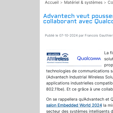
Accueil
>
Matériel & systèmes
>
Co
Advantech veut pousser 
collaborant avec Qual
Publié le 07-10-2024 par Francois Gauthier
La f
solu
prop
technologies de communications san
(Advantech Industrial Wireless Sol
applications industrielles compatib
802.11be). Et ce grâce à une colla
On se rappellera qu’Advantech et
salon Embedded World 2024
la mi
secteur des systèmes intelligents 