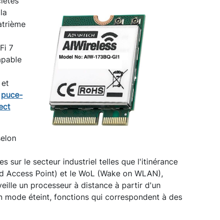
ciétés
la
atrième
Fi 7
apable
 et
a
puce-
ect
selon
s sur le secteur industriel telles que l'itinérance
ed Access Point) et le WoL (Wake on WLAN),
éveille un processeur à distance à partir d'un
mode éteint, fonctions qui correspondent à des