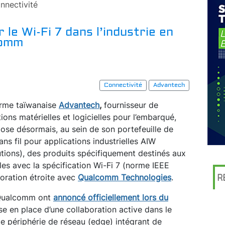
nnectivité
le Wi-Fi 7 dans l’industrie en
comm
Connectivité
Advantech
irme taïwanaise
Advantech
,
fournisseur de
tions matérielles et logicielles pour l’embarqué,
ose désormais, au sein de son portefeuille de
s fil pour applications industrielles AIW
utions), des produits spécifiquement destinés aux
les avec la spécification Wi-Fi 7 (norme IEEE
boration étroite avec
Qualcomm Technologies
.
R
 Qualcomm ont
annoncé officiellement lors du
se en place d’une collaboration active dans le
de périphérie de réseau (edge) intégrant de