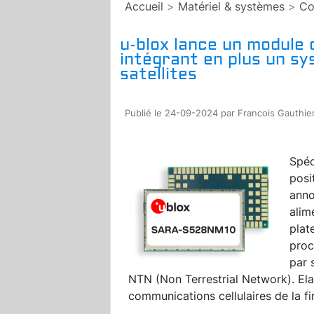
Accueil
>
Matériel & systèmes
>
Co
u-blox lance un module d
intégrant en plus un s
satellites
Publié le 24-09-2024 par Francois Gauthie
Spéc
posi
anno
alim
plat
proc
par 
NTN (Non Terrestrial Network). Elar
communications cellulaires de la fi