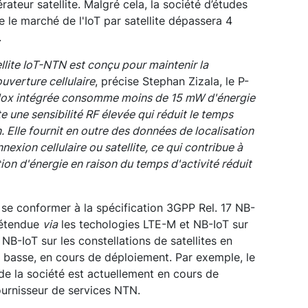
rateur satellite. Malgré cela, la société d’études
le marché de l'IoT par satellite dépassera 4
.
llite IoT-NTN est conçu pour maintenir la
uverture cellulaire
, précise Stephan Zizala, le P-
lox intégrée consomme moins de 15 mW d'énergie
e une sensibilité RF élevée qui réduit le temps
. Elle fournit en outre des données de localisation
exion cellulaire ou satellite, ce qui contribue à
n d'énergie en raison du temps d'activité réduit
 se conformer à la spécification 3GPP Rel. 17 NB-
 étendue
via
les techologies LTE-M et NB-IoT sur
t NB-IoT sur les constellations de satellites en
e basse, en cours de déploiement. Par exemple, le
2 de la société est actuellement en cours de
ournisseur de services NTN.