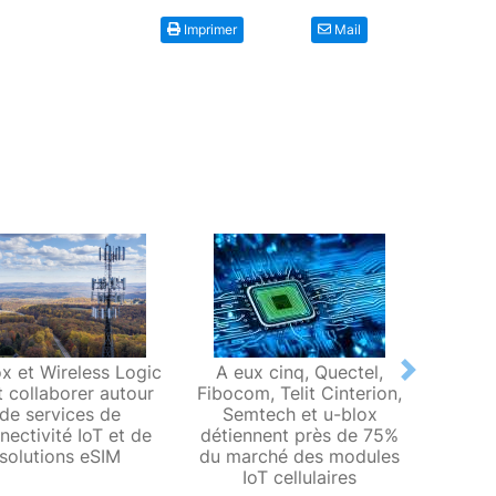
Imprimer
Mail
ox et Wireless Logic
A eux cinq, Quectel,
u-bl
Next
t collaborer autour
Fibocom, Telit Cinterion,
offre 
de services de
Semtech et u-blox
LTE Ca
nectivité IoT et de
détiennent près de 75%
qui se
solutions eSIM
du marché des modules
à moy
IoT cellulaires