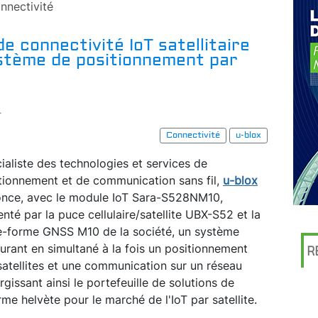
nnectivité
e connectivité IoT satellitaire
ystème de positionnement par
r
Connectivité
u-blox
ialiste des technologies et services de
tionnement et de communication sans fil,
u-blox
nce, avec le module IoT Sara-S528NM10,
enté par la puce cellulaire/satellite UBX-S52 et la
e-forme GNSS M10 de la société, un système
urant en simultané à la fois un positionnement
R
satellites et une communication sur un réseau
gissant ainsi le portefeuille de solutions de
rme helvète pour le marché de l'IoT par satellite.