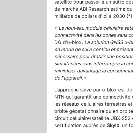
satellite pour passer à un autre opé
de marché ABI Research estime que 
milliards de dollars d'ici à 2030 (*)
«
Le nouveau module cellulaire sate
connectivité dans les zones sans co
DG d'u-blox.
La solution GNSS u-b
en mode de suivi continu et présent
nécessaire pour établir une position
simultanées sans interrompre la conn
minimiser davantage la consommatio
de l'appareil.
»
L’approche suive par u-blox est de
NTN qui garantit une connectivité
les réseaux cellulaires terrestres e
orbite géostationnaire ou en orbit
circuit cellulaire/satellite UBX-S5
certification auprès de
Skylo
, un f