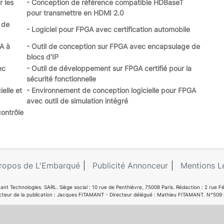
r les
- Conception de référence compatible HDBaseT
pour transmettre en HDMI 2.0
 de
- Logiciel pour FPGA avec certification automobile
A à
- Outil de conception sur FPGA avec encapsulage de
blocs d’IP
ec
- Outil de développement sur FPGA certifié pour la
sécurité fonctionnelle
ielle et
- Environnement de conception logicielle pour FPGA
avec outil de simulation intégré
ontrôle
ropos de L'Embarqué
Publicité Annonceur
Mentions L
ant Technologies. SARL. Siège social : 10 rue de Penthièvre, 75008 Paris. Rédaction : 2 ru
cteur de la publication : Jacques FITAMANT - Directeur délégué : Mathieu FITAMANT. N°509