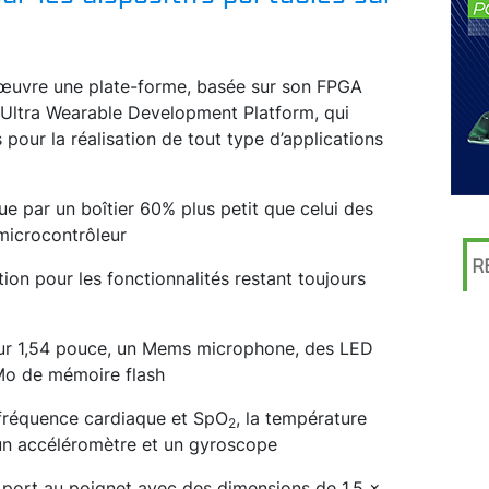
œuvre une plate-forme, basée sur son FPGA
 Ultra Wearable Development Platform, qui
 pour la réalisation de tout type d’applications
ue par un boîtier 60% plus petit que celui des
 microcontrôleur
R
ion pour les fonctionnalités restant toujours
heur 1,54 pouce, un Mems microphone, des LED
Mo de mémoire flash
 fréquence cardiaque et SpO
, la température
2
un accéléromètre et un gyroscope
 port au poignet avec des dimensions de 1,5 x