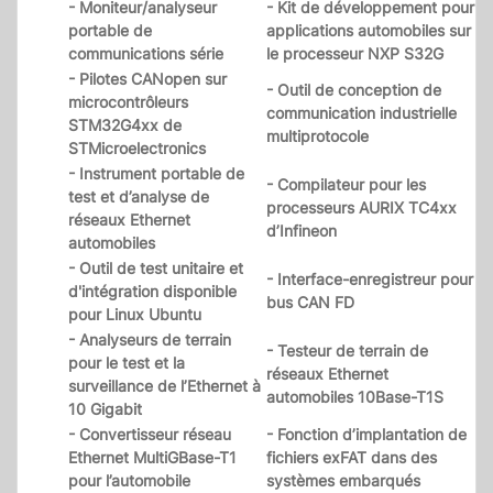
- Moniteur/analyseur
- Kit de développement pour
portable de
applications automobiles sur
communications série
le processeur NXP S32G
- Pilotes CANopen sur
- Outil de conception de
microcontrôleurs
communication industrielle
STM32G4xx de
multiprotocole
STMicroelectronics
- Instrument portable de
- Compilateur pour les
test et d’analyse de
processeurs AURIX TC4xx
réseaux Ethernet
d’Infineon
automobiles
- Outil de test unitaire et
- Interface-enregistreur pour
d'intégration disponible
bus CAN FD
pour Linux Ubuntu
- Analyseurs de terrain
- Testeur de terrain de
pour le test et la
réseaux Ethernet
surveillance de l’Ethernet à
automobiles 10Base-T1S
10 Gigabit
- Convertisseur réseau
- Fonction d’implantation de
Ethernet MultiGBase-T1
fichiers exFAT dans des
pour l’automobile
systèmes embarqués