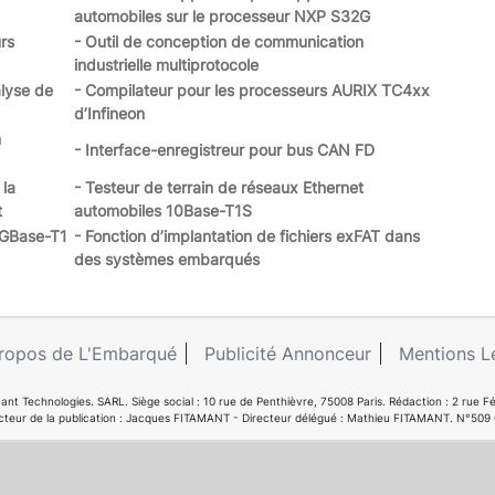
automobiles sur le processeur NXP S32G
rs
- Outil de conception de communication
industrielle multiprotocole
alyse de
- Compilateur pour les processeurs AURIX TC4xx
d’Infineon
n
- Interface-enregistreur pour bus CAN FD
 la
- Testeur de terrain de réseaux Ethernet
t
automobiles 10Base-T1S
iGBase-T1
- Fonction d’implantation de fichiers exFAT dans
des systèmes embarqués
ropos de L'Embarqué
Publicité Annonceur
Mentions L
ant Technologies. SARL. Siège social : 10 rue de Penthièvre, 75008 Paris. Rédaction : 2 ru
cteur de la publication : Jacques FITAMANT - Directeur délégué : Mathieu FITAMANT. N°509