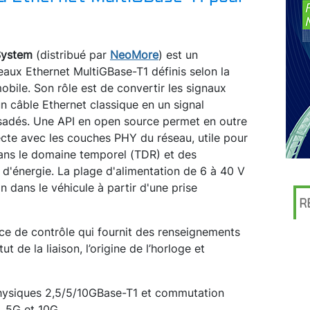
System
(distribué par
NeoMore
) est un
aux Ethernet MultiGBase-T1 définis selon la
bile. Son rôle est de convertir les signaux
’un câble Ethernet classique en un signal
orsadés. Une API en open source permet en outre
cte avec les couches PHY du réseau, utile pour
ans le domaine temporel (TDR) et des
d'énergie. La plage d'alimentation de 6 à 40 V
n dans le véhicule à partir d'une prise
R
ace de contrôle qui fournit des renseignements
ut de la liaison, l’origine de l’horloge et
physiques 2,5/5/10GBase-T1 et commutation
G, 5G et 10G