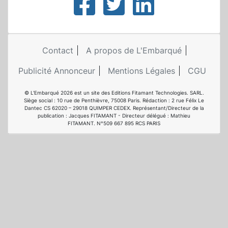
Contact
A propos de L'Embarqué
Publicité Annonceur
Mentions Légales
CGU
© L'Embarqué 2026 est un site des Editions Fitamant Technologies. SARL.
Siège social : 10 rue de Penthièvre, 75008 Paris. Rédaction : 2 rue Félix Le
Dantec CS 62020 – 29018 QUIMPER CEDEX. Représentant/Directeur de la
publication : Jacques FITAMANT - Directeur délégué : Mathieu
FITAMANT. N°509 667 895 RCS PARIS