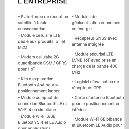
L'ENTREPRISE
- Plate-forme de réception
- Modules de
satellite à faible
géolocalisation économes
consommation
en énergie
- Module cellulaire LTE
- Récepteur GNSS avec
dédié aux produits IoT et
antenne intégrée
M2M
- Module sécurisé LTE-
- Modem cellulaire 2G
M/NB-IoT avec prise en
quadribande GSM / GPRS
charge de la bande 400
pour l’IoT
MHz
- Kits d'exploration
- Logiciel d'évaluation de
Bluetooth AoA pour le
récepteurs GPS
positionnement indoor
- Module compact de
- Carte d'antenne Bluetooth
connexion Bluetooth LE et
pour le positionnement en
Wi-Fi 4 en simultané
intérieur
- Module Wi-Fi 6/6E,
- Module Wi-Fi 6E bibande
Bluetooth 5.4 et LE Audio
et Bluetooth LE Audio pour
pour applications