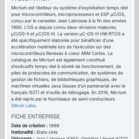
Micrium est l'éditeur du système d'exploitation temps réel
pour microcontrôleurs, microprocesseurs et DSP µC/OS,
conçu par le canadien Jean Labrosse à la fin des années
1980. L'OS a depuis connu deux révisions majeures,
µC/OS-II et µC/OS-III. La version µC-OS-III HW-RTOS a
été spécifiquement élaborée pour bénéficier d'une
accélération matérielle lors de l'exécution sur des
microcontrôleurs Renesas à coeur ARM Cortex. Le
catalogue de Micrium est également constitué
d'exécutifs temps réel à sûreté de fonctionnement, de
piles de protocoles de communication, de systèmes de
gestion de fichiers, de bibliothèques graphiques, de
machines virtuelles Java (issues d'un partenariat avec le
français IS2T) et d'outils de débogage. En 2016, Micrium
a été repris par le fournisseur de semi-conducteurs
Silicon Labs
.
FICHE ENTREPRISE
Date de création :
1999
Nationalité :
Etats-Unis
Dirigeants :
Jean Labrosse (CEO), Christian Légaré (CTO)