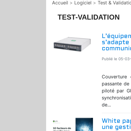
Accueil
>
Logiciel
>
Test & Validati
TEST-VALIDATION
L’équipem
s’adapte
communica
Publié le 05-03
Couverture
passante de 
piloté par G
synchronisat
de...
White pap
une gest