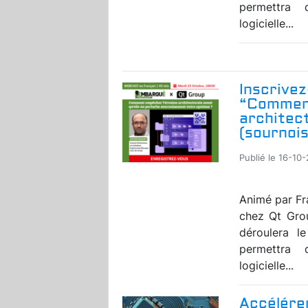
permettra 
logicielle...
Inscrivez
“Comment
architect
(sournoi
Publié le 16-10
Animé par Fr
chez Qt Grou
déroulera 
permettra 
logicielle...
Accélérer