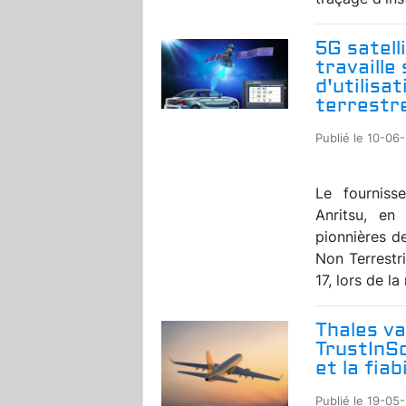
5G satell
travaille
d'utilisa
terrestr
Publié le 10-06
Le fourniss
Anritsu, en
pionnières d
Non Terrestr
17, lors de la
Thales va
TrustInSo
et la fia
Publié le 19-05