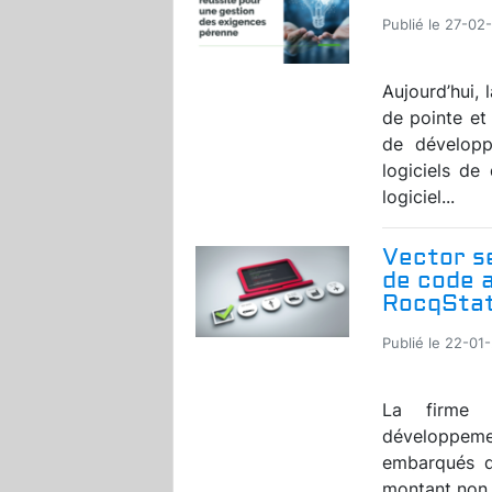
Publié le 27-02
Aujourd’hui,
de pointe et
de développ
logiciels de 
logiciel...
Vector s
de code a
RocqStat
Publié le 22-01
La firme a
développem
embarqués da
montant non d