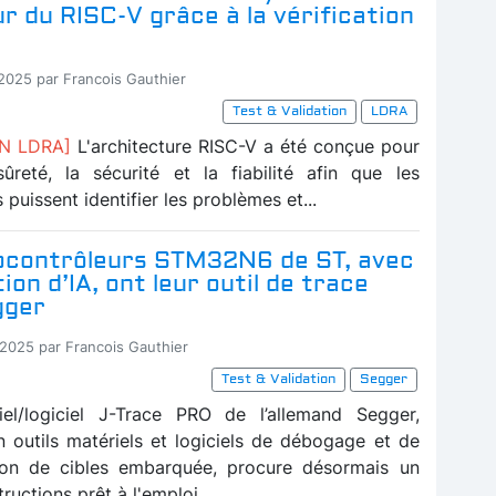
r du RISC-V grâce à la vérification
-2025 par Francois Gauthier
Test & Validation
LDRA
N LDRA]
L'architecture RISC-V a été conçue pour
sûreté, la sécurité et la fiabilité afin que les
puissent identifier les problèmes et...
ocontrôleurs STM32N6 de ST, avec
ion d’IA, ont leur outil de trace
gger
-2025 par Francois Gauthier
Test & Validation
Segger
riel/logiciel J-Trace PRO de l’allemand Segger,
en outils matériels et logiciels de débogage et de
on de cibles embarquée, procure désormais un
ructions prêt à l'emploi...