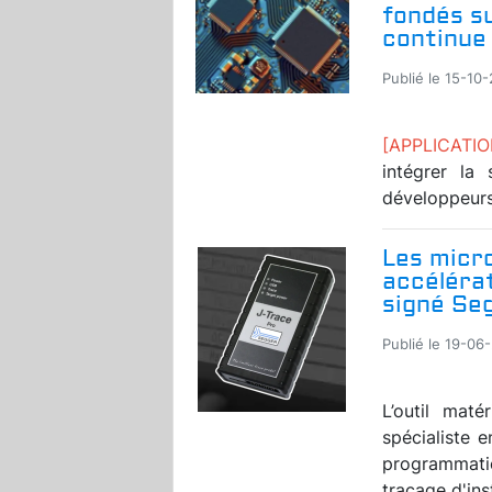
fondés su
continue
Publié le 15-10
[APPLICATIO
intégrer la 
développeurs 
Les micr
accélérat
signé Se
Publié le 19-06
L’outil maté
spécialiste 
programmati
traçage d'inst