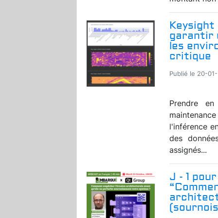
Keysight 
garantir 
les envir
critique
Publié le 20-01
Prendre en
maintenance 
l'inférence e
des données
assignés...
J - 1 pou
“Comment
architect
(sournoi