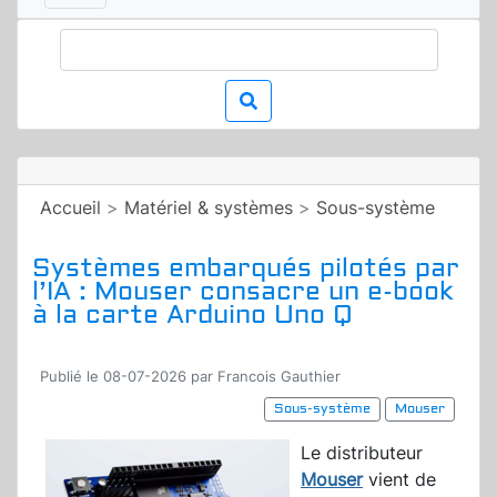
Accueil
>
Matériel & systèmes
>
Sous-système
Systèmes embarqués pilotés par
l’IA : Mouser consacre un e-book
à la carte Arduino Uno Q
Publié le 08-07-2026 par Francois Gauthier
Sous-système
Mouser
Le distributeur
Mouser
vient de