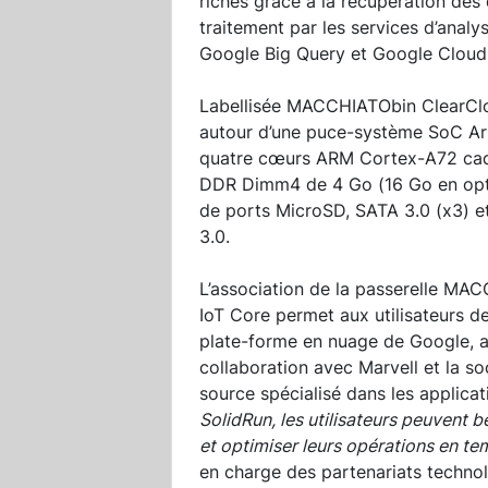
riches grâce à la récupération des
traitement par les services d’analy
Google Big Query et Google Cloud
Labellisée MACCHIATObin ClearClou
autour d’une puce-système SoC Ar
quatre cœurs ARM Cortex-A72 cade
DDR Dimm4 de 4 Go (16 Go en optio
de ports MicroSD, SATA 3.0 (x3) e
3.0.
L’association de la passerelle M
IoT Core permet aux utilisateurs de
plate-forme en nuage de Google, a
collaboration avec Marvell et la s
source spécialisé dans les applic
SolidRun, les utilisateurs peuvent b
et optimiser leurs opérations en te
en charge des partenariats techno