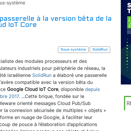
us-système
asserelle à la version bêta de la
ud IoT Core
Sous-système
SolidRun
ialiste des modules processeurs et des
ulateurs industriels pour périphérie de réseau, la
été israélienne
SolidRun
a élaboré une passerelle
s’avère compatible avec la version bêta du
ice
Google Cloud IoT Core
, disponible
depuis
bre 2017
.
...
Cette brique, fondée sur le
leware orienté messages Cloud Pub/Sub
R
ier la connexion sécurisée de multiples « objets »
forme en nuage de Google, à faciliter leur
coup de pouce à l’élaboration d’applications