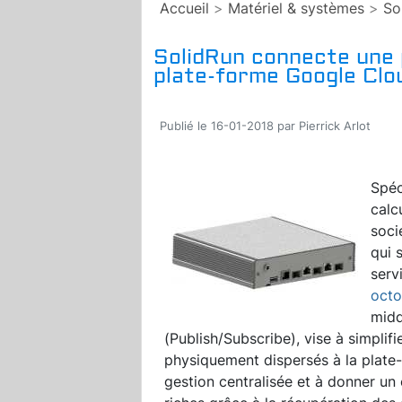
Accueil
>
Matériel & systèmes
>
So
SolidRun connecte une p
plate-forme Google Clo
Publié le 16-01-2018 par Pierrick Arlot
Spéc
calc
soci
qui 
serv
octo
midd
(Publish/Subscribe), vise à simplif
physiquement dispersés à la plate-
gestion centralisée et à donner un 