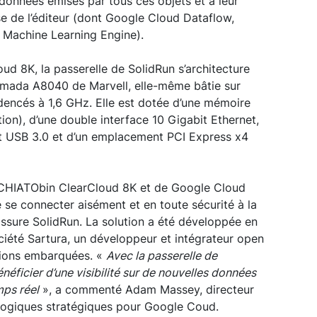
 données émises par tous ces objets et à leur
se de l’éditeur (dont Google Cloud Dataflow,
 Machine Learning Engine).
d 8K, la passerelle de SolidRun s’architecture
mada A8040 de Marvell, elle-même bâtie sur
ncés à 1,6 GHz. Elle est dotée d’une mémoire
n), d’une double interface 10 Gigabit Ethernet,
t USB 3.0 et d’un emplacement PCI Express x4
ACCHIATObin ClearCloud 8K et de Google Cloud
 se connecter aisément et en toute sécurité à la
ssure SolidRun. La solution a été développée en
ociété Sartura, un développeur et intégrateur open
ations embarquées. «
Avec la passerelle de
énéficier d’une visibilité sur de nouvelles données
mps réel
», a commenté Adam Massey, directeur
logiques stratégiques pour Google Coud.