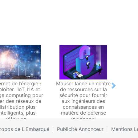
ernet de l’énergie :
Mouser lance un centre
Indust
Next
loiter l’IoT, l’IA et
de ressources sur la
des re
dge computing pour
sécurité pour fournir
pour 
er des réseaux de
aux ingénieurs des
mainte
distribution plus
connaissances en
intelligents, plus
matière de défense
efficaces
numérique
ropos de L'Embarqué
Publicité Annonceur
Mentions L