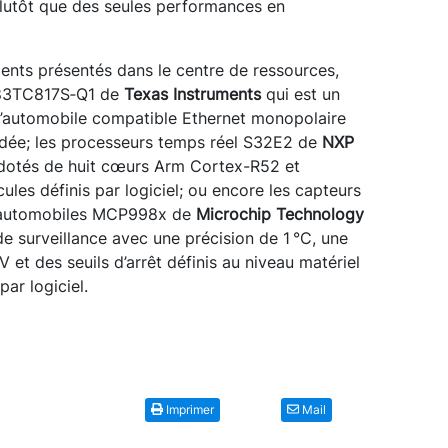
plutôt que des seules performances en
cents présentés dans le centre de ressources,
P83TC817S‑Q1 de
Texas Instruments
qui est un
l’automobile compatible Ethernet monopolaire
indée; les processeurs temps réel S32E2 de
NXP
dotés de huit cœurs Arm Cortex-R52 et
les définis par logiciel; ou encore les capteurs
s automobiles MCP998x de
Microchip Technology
e surveillance avec une précision de 1 °C, une
V et des seuils d’arrêt définis au niveau matériel
ar logiciel.
Imprimer
Mail