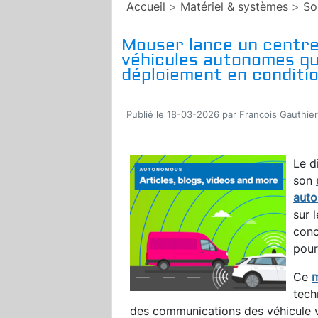
Accueil
>
Matériel & systèmes
>
So
Mouser lance un centre 
véhicules autonomes qui
déploiement en conditio
Publié le 18-03-2026 par Francois Gauthier
Le d
son
aut
sur 
conc
pour
Ce
m
tech
des communications des véhicule v