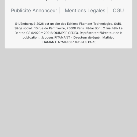
Publicité Annonceur
Mentions Légales
CGU
© L'Embarqué 2026 est un site des Editions Fitamant Technologies. SARL.
Siège social : 10 rue de Penthièvre, 75008 Paris. Rédaction : 2 rue Félix Le
Dantec CS 62020 – 29018 QUIMPER CEDEX. Représentant/Directeur de la
publication : Jacques FITAMANT - Directeur délégué : Mathieu
FITAMANT. N°509 667 895 RCS PARIS