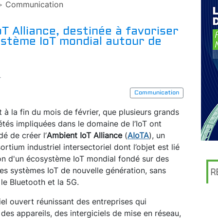
>
Communication
T Alliance, destinée à favoriser
ystème IoT mondial autour de
r
Communication
t à la fin du mois de février, que plusieurs grands
étés impliquées dans le domaine de l’IoT ont
dé de créer l’
Ambient IoT Alliance
(
AIoTA
), un
ortium industriel intersectoriel dont l’objet est lié
on d'un écosystème IoT mondial fondé sur des
s systèmes IoT de nouvelle génération, sans
R
 le Bluetooth et la 5G.
el ouvert réunissant des entreprises qui
 des appareils, des intergiciels de mise en réseau,