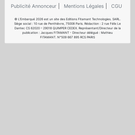
Publicité Annonceur
Mentions Légales
CGU
© L'Embarqué 2026 est un site des Editions Fitamant Technologies. SARL.
Siège social : 10 rue de Penthièvre, 75008 Paris. Rédaction : 2 rue Félix Le
Dantec CS 62020 – 29018 QUIMPER CEDEX. Représentant/Directeur de la
publication : Jacques FITAMANT - Directeur délégué : Mathieu
FITAMANT. N°509 667 895 RCS PARIS