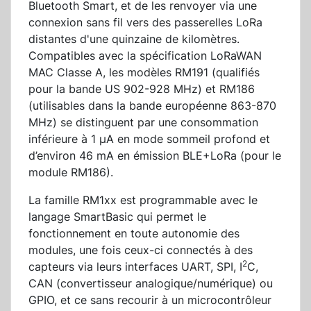
Bluetooth Smart, et de les renvoyer via une
connexion sans fil vers des passerelles LoRa
distantes d'une quinzaine de kilomètres.
Compatibles avec la spécification LoRaWAN
MAC Classe A, les modèles RM191 (qualifiés
pour la bande US 902-928 MHz) et RM186
(utilisables dans la bande européenne 863-870
MHz) se distinguent par une consommation
inférieure à 1 µA en mode sommeil profond et
d’environ 46 mA en émission BLE+LoRa (pour le
module RM186).
La famille RM1xx est programmable avec le
langage SmartBasic qui permet le
fonctionnement en toute autonomie des
modules, une fois ceux-ci connectés à des
2
capteurs via leurs interfaces UART, SPI, I
C,
CAN (convertisseur analogique/numérique) ou
GPIO, et ce sans recourir à un microcontrôleur