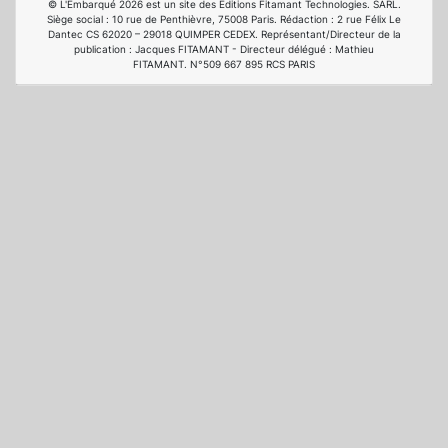
© L'Embarqué 2026 est un site des Editions Fitamant Technologies. SARL.
Siège social : 10 rue de Penthièvre, 75008 Paris. Rédaction : 2 rue Félix Le
Dantec CS 62020 – 29018 QUIMPER CEDEX. Représentant/Directeur de la
publication : Jacques FITAMANT - Directeur délégué : Mathieu
FITAMANT. N°509 667 895 RCS PARIS