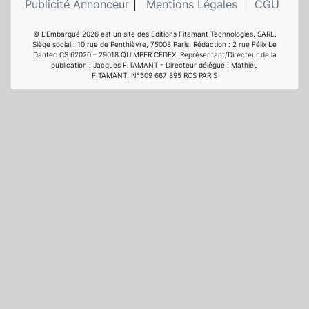
Publicité Annonceur
Mentions Légales
CGU
© L'Embarqué 2026 est un site des Editions Fitamant Technologies. SARL.
Siège social : 10 rue de Penthièvre, 75008 Paris. Rédaction : 2 rue Félix Le
Dantec CS 62020 – 29018 QUIMPER CEDEX. Représentant/Directeur de la
publication : Jacques FITAMANT - Directeur délégué : Mathieu
FITAMANT. N°509 667 895 RCS PARIS