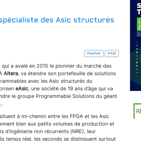
 spécialiste des Asic structurés
Rachat
Intel
, qui a avalé en 2015 le pionnier du marché des
A
Alter
a
, va étendre son portefeuille de solutions
rammables avec les Asic structurés du
fornien
eAsic
, une société de 19 ans d’âge qui va
indre le groupe Programmable Solutions du géant
...
R
 situent à mi-chemin entre les FPGA et les Asic
iennent bien aux petits volumes de production et
ts d’ingénierie non récurrents (NRE), leur
és temps réel, les seconds se distinguent surtout