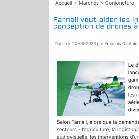
Accueil
>
Marchés
>
Conjoncture
Farnell veut aider les 
conception de drones à
Publié le 10-06-2026 par Francois Gauthier
Le d
lanc
gamm
dron
les 
aéri
dive
Selon Farnell, alors que la demand
secteurs - l’agriculture, la logistiq
audiovisuelle, les interventions d’u