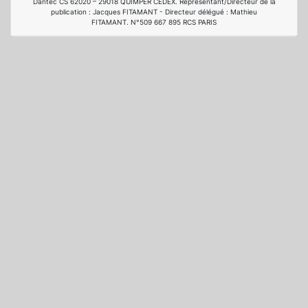
Dantec CS 62020 – 29018 QUIMPER CEDEX. Représentant/Directeur de la
publication : Jacques FITAMANT - Directeur délégué : Mathieu
FITAMANT. N°509 667 895 RCS PARIS