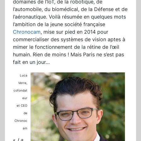
domaines de l’IoT, de la robotique, de
l’automobile, du biomédical, de la Défense et de
l’aéronautique. Voilà résumée en quelques mots
l’ambition de la jeune société française
Chronocam
, mise sur pied en 2014 pour
commercialiser des systèmes de vision aptes à
mimer le fonctionnement de la rétine de l’œil
humain. Rien de moins ! Mais Paris ne s’est pas
fait en un jour…
Luca
Verre,
cofondat
eur
et CEO
de
Chronoc
am
«
La