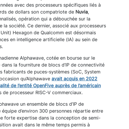
nnées avec des processeurs spécifiques liés à
iards de dollars son compatriote de
Nuvia
,
alisés, opération qui a débouchée sur la
 la société. Ce dernier, associé aux processeurs
r Unit) Hexagon de Qualcomm est désormais
ces en intelligence artificielle (IA) au sein de
s.
anadienne Alphawave, cotée en bourse sur le
 dans la fourniture de blocs d’IP de connectivité
 des fabricants de puces-systèmes (SoC, System
e occasion qu’Alphawave
avait acquis en 2022
ralité de l’entité OpenFive auprès de l’américain
rs de processeur RISC-V commerciaux.
lphawave un ensemble de blocs d’IP de
ne équipe d’environ 300 personnes répartie entre
’une forte expertise dans la conception de semi-
isition avait dans le même temps permis à