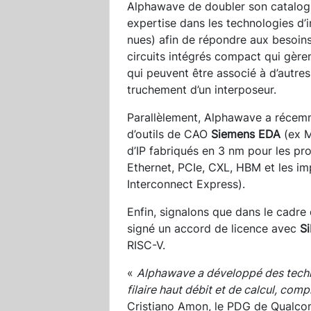
Alphawave de doubler son catalogue
expertise dans les technologies d’i
nues) afin de répondre aux besoins
circuits intégrés compact qui gère
qui peuvent être associé à d’autres
truchement d’un interposeur.
Parallèlement, Alphawave a récem
d’outils de CAO
Siemens EDA
(ex M
d’IP fabriqués en 3 nm pour les pr
Ethernet, PCIe, CXL, HBM et les im
Interconnect Express).
Enfin, signalons que dans le cadre
signé un accord de licence avec
Si
RISC-V.
«
Alphawave a développé des techn
filaire haut débit et de calcul, c
Cristiano Amon, le PDG de Qualc