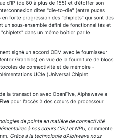
 d’IP (de 80 à plus de 155) et d’étoffer son
nterconnexion dites "die-to-die" (entre puces
 en forte progression des "chiplets" qui sont des
nt un sous-ensemble défini de fonctionnalités et
 "chiplets" dans un même boîtier par le
ment signé un accord OEM avec le fournisseur
entor Graphics) en vue de la fourniture de blocs
otocoles de connectivité et de mémoire -
plémentations UCIe (Universal Chiplet
 de la transaction avec OpenFive, Alphawave a
Five
pour l’accès à des cœurs de processeur
ologies de pointe en matière de connectivité
omplémentaires à nos cœurs CPU et NPU
, commente
omm.
Grâce à la technologie d’Alphwave nous