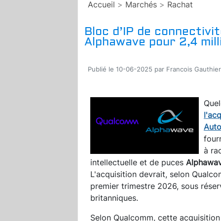
Accueil
>
Marchés
>
Rachat
Bloc d’IP de connectivi
Alphawave pour 2,4 mill
Publié le 10-06-2025 par Francois Gauthier
Quel
l'ac
Auto
four
à ra
intellectuelle et de puces
Alphawa
L'acquisition devrait, selon Qualco
premier trimestre 2026, sous réser
britanniques.
Selon Qualcomm, cette acquisition 