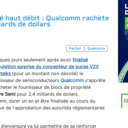
té haut débit : Qualcomm rachète
iards de dollars
Rachat
Qualcomm
ques jours seulement après avoir
finalisé
quisition surprise du concepteur de puces V2X
talks
(pour un montant non dévoilé) le
nisseur de semiconducteurs
Qualcomm
s'apprête
cheter le fournisseur de blocs de propriété
ve Semi
pour 2,4 milliards de dollars.
mm, durer un an et être finalisée au cours du
R
ve de l'approbation des autorités réglementaires
d’envergure va lui permettre de se renforcer