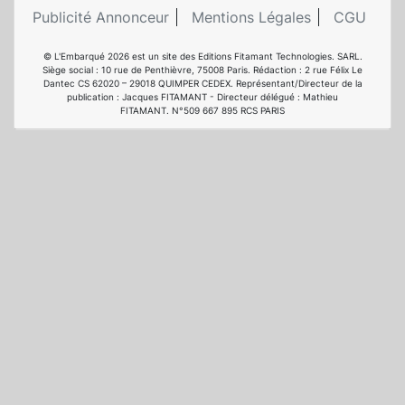
Publicité Annonceur
Mentions Légales
CGU
© L'Embarqué 2026 est un site des Editions Fitamant Technologies. SARL.
Siège social : 10 rue de Penthièvre, 75008 Paris. Rédaction : 2 rue Félix Le
Dantec CS 62020 – 29018 QUIMPER CEDEX. Représentant/Directeur de la
publication : Jacques FITAMANT - Directeur délégué : Mathieu
FITAMANT. N°509 667 895 RCS PARIS