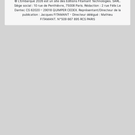
© L'Embarqué 2026 est un site des Editions Fitamant Technologies. SARL.
Siège social : 10 rue de Penthièvre, 75008 Paris. Rédaction : 2 rue Félix Le
Dantec CS 62020 – 29018 QUIMPER CEDEX. Représentant/Directeur de la
publication : Jacques FITAMANT - Directeur délégué : Mathieu
FITAMANT. N°509 667 895 RCS PARIS