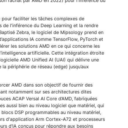
son rachat par AMD en 2022) pour l'inférence du
 pour faciliter les tâches complexes de
 de l'inférence du Deep Learning et la rendre
. Baptisé Zebra, le logiciel de Mipsology prend en
 d’applications IA comme TensorFlow, PyTorch et
érer les solutions AMD en ce qui concerne les
intelligence artificielle. Cette intégration étroite
ogicielle AMD Unified AI (UAI) qui délivre une
e la périphérie de réseau (edge) jusqu’aux
orcer AMD dans son objectif de fournir des
nnant notamment sur ses architectures dites
s puces ACAP Versal AI Core d’AMD, fabriquées
s aussi bien au niveau logiciel que matériel, qui
s blocs DSP programmables au niveau matériel,
rs d'application Arm Cortex-A72 et processeurs
urs d’IA conçus pour répondre aux besoins