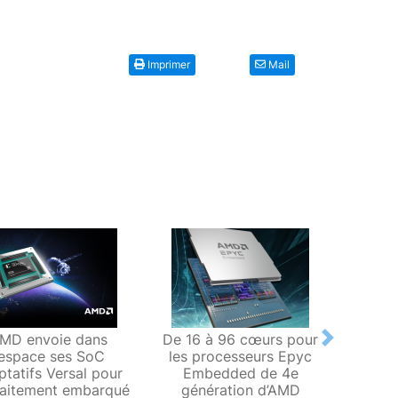
Imprimer
Mail
MD envoie dans
De 16 à 96 cœurs pour
AM
Next
’espace ses SoC
les processeurs Epyc
pro
ptatifs Versal pour
Embedded de 4e
embarq
raitement embarqué
génération d’AMD
Zen 3 