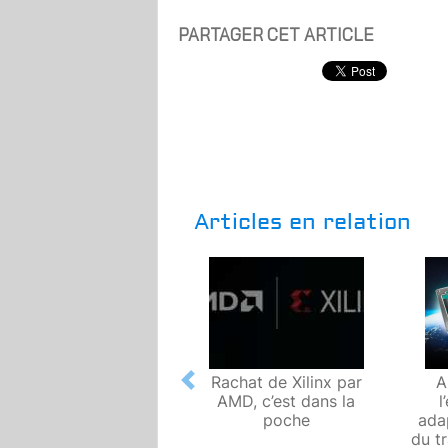
PARTAGER CET ARTICLE
Articles en relation
Rachat de Xilinx par
A
Previous
AMD, c’est dans la
l
poche
ada
du t