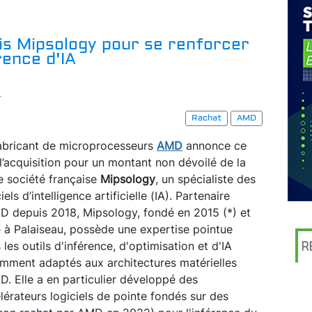
is Mipsology pour se renforcer
rence d'IA
r
Rachat
AMD
abricant de microprocesseurs
AMD
annonce ce
 l’acquisition pour un montant non dévoilé de la
e société française
Mipsology
, un spécialiste des
iels d’intelligence artificielle (IA). Partenaire
D depuis 2018, Mipsology, fondé en 2015 (*) et
 à Palaiseau, possède une expertise pointue
 les outils d'inférence, d'optimisation et d'IA
R
mment adaptés aux architectures matérielles
D. Elle a en particulier développé des
lérateurs logiciels de pointe fondés sur des