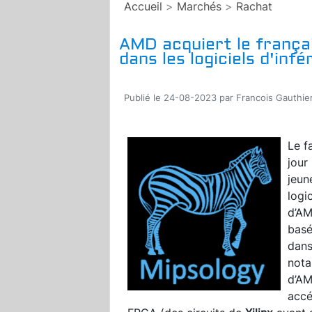
Accueil
>
Marchés
>
Rachat
AMD acquiert le frança
dans les logiciels d'infé
Publié le 24-08-2023 par Francois Gauthie
Le f
jour
jeun
logic
d’AM
basé
dans
nota
d’AM
accé