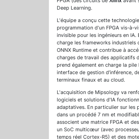
FPGA (des circuits de
Xilinx
avant 
Deep Learning.
L'équipe a conçu cette technologie
programmation d'un FPGA vis-à-vis
invisible pour les ingénieurs en IA
charge les frameworks industriels
ONNX Runtime et contribue à accél
charges de travail des applicatifs d’
prend également en charge la pile l
interface de gestion d’inférence, d
terminaux finaux et au cloud.
L'acquisition de Mipsology va renf
logiciels et solutions d'IA fonctio
adaptatives. En particulier sur le
dans un procédé 7 nm et modifiable
associent une matrice FPGA et de
un SoC multicœur (avec processeu
temps réel Cortex-R5) et des mote