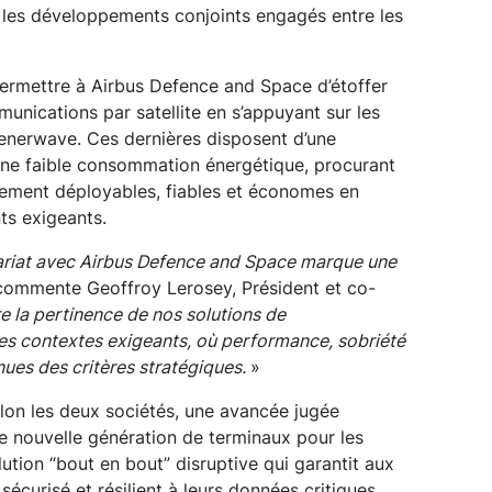
ir les développements conjoints engagés entre les
permettre à Airbus Defence and Space d’étoffer
unications par satellite en s’appuyant sur les
enerwave. Ces dernières disposent d’une
 une faible consommation énergétique, procurant
cilement déployables, fiables et économes en
ts exigeants.
ariat avec Airbus Defence and Space marque une
 commente Geoffroy Lerosey, Président et co-
stre la pertinence de nos solutions de
es contextes exigeants, où performance, sobriété
nues des critères stratégiques.
»
elon les deux sociétés, une avancée jugée
e nouvelle génération de terminaux pour les
ution “bout en bout” disruptive qui garantit aux
écurisé et résilient à leurs données critiques,