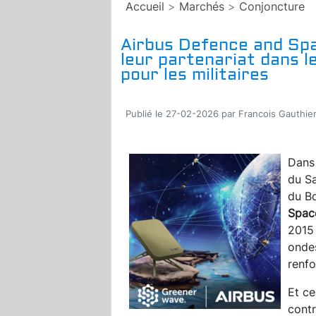
Accueil
>
Marchés
>
Conjoncture
Airbus Defence and Sp
leur partenariat dans l
pour les militaires
Publié le 27-02-2026 par Francois Gauthie
Dans 
du Sa
du B
Spac
2015 
onde
renfo
Et ce
contr