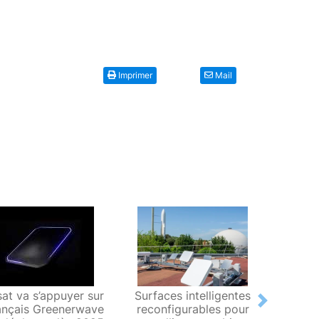
Imprimer
Mail
sat va s’appuyer sur
Surfaces intelligentes
Un ter
Next
rançais Greenerwave
reconfigurables pour
dopé