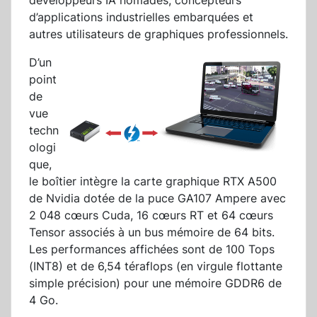
développeurs IA nomades, concepteurs
d’applications industrielles embarquées et
autres utilisateurs de graphiques professionnels.
D’un
point
de
vue
techn
ologi
que,
le boîtier intègre la carte graphique RTX A500
de Nvidia dotée de la puce GA107 Ampere avec
2 048 cœurs Cuda, 16 cœurs RT et 64 cœurs
Tensor associés à un bus mémoire de 64 bits.
Les performances affichées sont de 100 Tops
(INT8) et de 6,54 téraflops (en virgule flottante
simple précision) pour une mémoire GDDR6 de
4 Go.