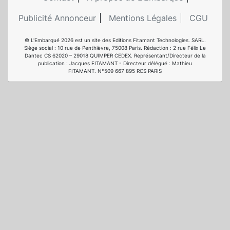
Publicité Annonceur
Mentions Légales
CGU
© L'Embarqué 2026 est un site des Editions Fitamant Technologies. SARL.
Siège social : 10 rue de Penthièvre, 75008 Paris. Rédaction : 2 rue Félix Le
Dantec CS 62020 – 29018 QUIMPER CEDEX. Représentant/Directeur de la
publication : Jacques FITAMANT - Directeur délégué : Mathieu
FITAMANT. N°509 667 895 RCS PARIS