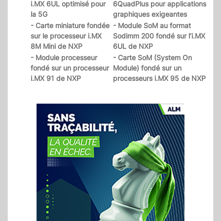
i.MX 6UL optimisé pour
6QuadPlus pour applications
la 5G
graphiques exigeantes
- Carte miniature fondée
- Module SoM au format
sur le processeur i.MX
Sodimm 200 fondé sur l’i.MX
8M Mini de NXP
6UL de NXP
- Module processeur
- Carte SoM (System On
fondé sur un processeur
Module) fondé sur un
i.MX 91 de NXP
processeurs i.MX 95 de NXP