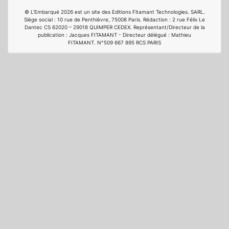
© L'Embarqué 2026 est un site des Editions Fitamant Technologies. SARL.
Siège social : 10 rue de Penthièvre, 75008 Paris. Rédaction : 2 rue Félix Le
Dantec CS 62020 – 29018 QUIMPER CEDEX. Représentant/Directeur de la
publication : Jacques FITAMANT - Directeur délégué : Mathieu
FITAMANT. N°509 667 895 RCS PARIS