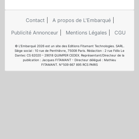
Contact
A propos de L'Embarqué
Publicité Annonceur
Mentions Légales
CGU
© L'Embarqué 2026 est un site des Editions Fitamant Technologies. SARL.
Siège social : 10 rue de Penthièvre, 75008 Paris. Rédaction : 2 rue Félix Le
Dantec CS 62020 – 29018 QUIMPER CEDEX. Représentant/Directeur de la
publication : Jacques FITAMANT - Directeur délégué : Mathieu
FITAMANT. N°509 667 895 RCS PARIS