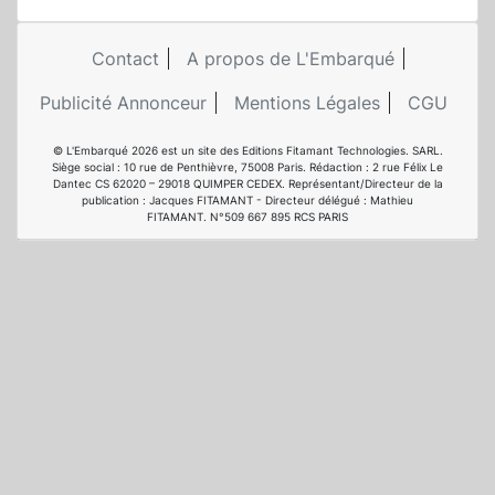
Contact
A propos de L'Embarqué
Publicité Annonceur
Mentions Légales
CGU
© L'Embarqué 2026 est un site des Editions Fitamant Technologies. SARL.
Siège social : 10 rue de Penthièvre, 75008 Paris. Rédaction : 2 rue Félix Le
Dantec CS 62020 – 29018 QUIMPER CEDEX. Représentant/Directeur de la
publication : Jacques FITAMANT - Directeur délégué : Mathieu
FITAMANT. N°509 667 895 RCS PARIS