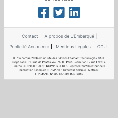
Contact
A propos de L'Embarqué
Publicité Annonceur
Mentions Légales
CGU
© L'Embarqué 2026 est un site des Editions Fitamant Technologies. SARL.
Siège social : 10 rue de Penthièvre, 75008 Paris. Rédaction : 2 rue Félix Le
Dantec CS 62020 – 29018 QUIMPER CEDEX. Représentant/Directeur de la
publication : Jacques FITAMANT - Directeur délégué : Mathieu
FITAMANT. N°509 667 895 RCS PARIS