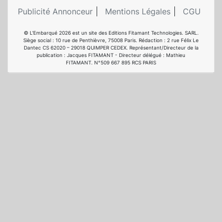
Publicité Annonceur
Mentions Légales
CGU
© L'Embarqué 2026 est un site des Editions Fitamant Technologies. SARL.
Siège social : 10 rue de Penthièvre, 75008 Paris. Rédaction : 2 rue Félix Le
Dantec CS 62020 – 29018 QUIMPER CEDEX. Représentant/Directeur de la
publication : Jacques FITAMANT - Directeur délégué : Mathieu
FITAMANT. N°509 667 895 RCS PARIS