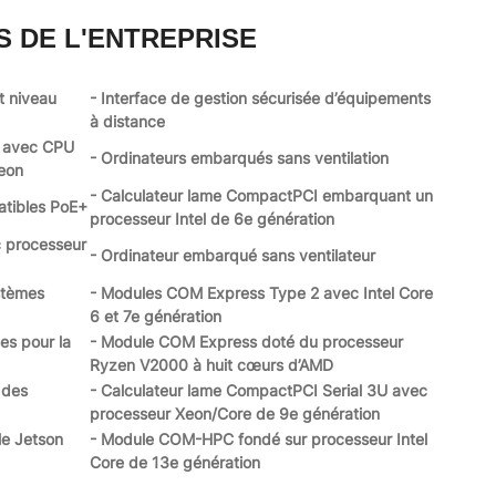
S DE L'ENTREPRISE
t niveau
- Interface de gestion sécurisée d’équipements
à distance
s avec CPU
- Ordinateurs embarqués sans ventilation
Xeon
- Calculateur lame CompactPCI embarquant un
atibles PoE+
processeur Intel de 6e génération
c processeur
- Ordinateur embarqué sans ventilateur
stèmes
- Modules COM Express Type 2 avec Intel Core
6 et 7e génération
es pour la
- Module COM Express doté du processeur
Ryzen V2000 à huit cœurs d’AMD
 des
- Calculateur lame CompactPCI Serial 3U avec
processeur Xeon/Core de 9e génération
le Jetson
- Module COM-HPC fondé sur processeur Intel
Core de 13e génération