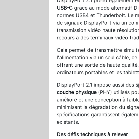
DisplayPort 2.1 prend également e
USB-C
grâce au mode alternatif Di
normes USB4 et Thunderbolt. Le
de signaux DisplayPort via un con
transmission vidéo haute résolutio
recours à des terminaux vidéo tradi
Cela permet de transmettre simult
l'alimentation via un seul câble, ce
offrant une sortie de haute qualité
ordinateurs portables et les tablett
DisplayPort 2.1 impose aussi des
s
couche physique
(PHY) utilisés po
amélioré et une conception à faib
minimisant la dégradation du signa
spécifications garantissent égaleme
existants.
Des défis techniques à relever