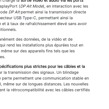
n charge la
sortie vidéo et audio via les ports
splayPort (
DP Alt Mode
), en interaction avec les
 mode
DP Alt
permet ainsi la transmission directe
necteur USB Type-C, permettant ainsi la
n et à taux de rafraîchissement élevé sans avoir
tionnels.
anément des données, de la vidéo et de
 qui rend les installations plus épurées tout en
, même sur des appareils fins tels que les
es.
pécifications plus strictes pour les câbles et la
ur la transmission des signaux. Un blindage
le perte permettent une communication stable en
l, même sur de longues distances. Les nouvelles
nt la rétrocompatibilité avec les câbles certifiés