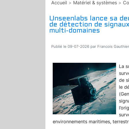
Accueil
>
Matériel & systèmes
>
Co
Unseenlabs lance sa de
de détection de signaux
multi-domaines
Publié le 09-07-2026 par Francois Gauthie
La s
surv
de s
le d
(Gen
sign
l’or
surv
environnements maritimes, terrestr