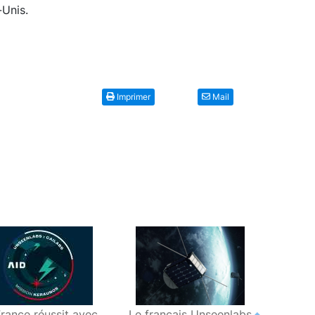
-Unis.
Imprimer
Mail
France réussit avec
Le français Unseenlabs
Géol